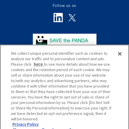
Follow us on
We collect unique personal identifier such as cookies to
analyze our traffic and to personalize content and ads.
Please click
here
to see more details about how we use
cookies and the retention period of each cookie. We may
sell or share information about your use of our website
to/with our analytics and advertising partners, who may
プライバシーポリシー
サイトポリシー
combine it with other information that you have provided
to them or that they have collected from your use of their
ソーシャルメディアポリシー
サイトマップ
services. You have the right to opt out of sale or share of
your personal information by us. Please click [Do Not Sell
Global
or Share My Personal Information] to exercise your right. If
we have detected an opt-out preference signal, then it
will be honored.
Privacy Policy