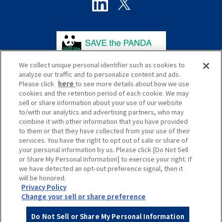
We collect unique personal identifier such as cookies to
analyze our traffic and to personalize content and ads.
Please click
here
to see more details about how we use
cookies and the retention period of each cookie. We may
sell or share information about your use of our website
to/with our analytics and advertising partners, who may
プライバシーポリシー
サイトポリシー
combine it with other information that you have provided
to them or that they have collected from your use of their
ソーシャルメディアポリシー
サイトマップ
services. You have the right to opt out of sale or share of
your personal information by us. Please click [Do Not Sell
Global
or Share My Personal Information] to exercise your right. If
we have detected an opt-out preference signal, then it
will be honored.
Privacy Policy
Change your sell or share preference
Do Not Sell or Share My Personal Information
© HANKYU HANSHIN EXPRESS Co., Ltd.