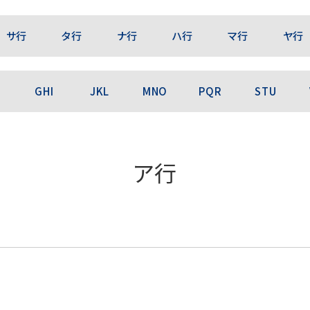
サ行
タ行
ナ行
ハ行
マ行
ヤ行
GHI
JKL
MNO
PQR
STU
ア行