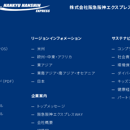
株式会社阪急阪神エクスプレ
リージョンインフォメーション
サステナビ
OS）
米州
コンプ
欧州・中東・アフリカ
社会貢
東アジア
環境保
東南アジア・南アジア・オセアニア
ダイバ
（PDF）
日本
キッズ
健康経
企業案内
パート
ル
トップメッセージ
ル
阪急阪神エクスプレスWAY
会社概要