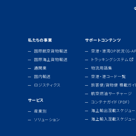
私たちの事業
サポートコンテンツ
国際航空貨物輸送
空港・港湾OP状況（G-AP
国際海上貨物輸送
トラッキングシステム
通関業
物流用語集
国内輸送
空港・港コード一覧
ロジスティクス
旅客便/貨物便 積載ガイド
航空燃油サーチャージ
サービス
コンテナガイド（PDF）
海上輸出混載スケジュー
産業別
海上輸入混載スケジュー
ソリューション