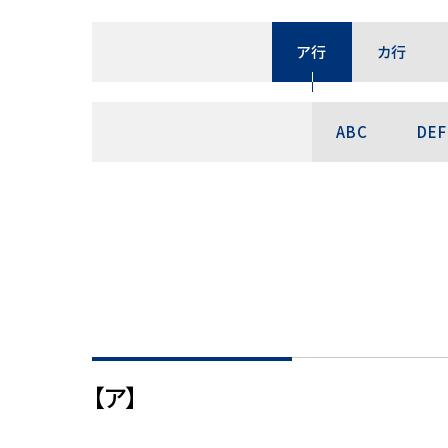
ア行
カ行
ABC
DEF
【ア】