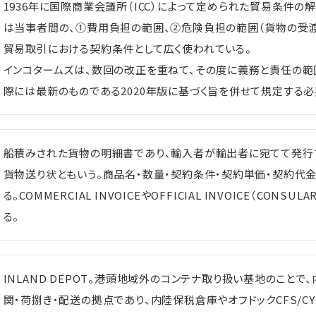
1936年に国際商業会議所（ICC）によって定められた貿易条件
は当事者間の、①費用負担の範囲、②危険負担の範囲（貨物の受渡
貿易取引における契約条件として広く使われている。
インコタームズは、数回の改正を重ねて、その度に義務と責任の範
際には最新のものである2020年版に基づく旨を併せて規定する必
船積みされた貨物の明細書であり、輸入者が輸出者に宛てて発行
貨物送り状ともいう。商品名・数量・契約条件・契約単価・契約代
る。COMMERCIAL INVOICEやOFFICIAL INVOICE（CONSUL
る。
INLAND DEPOT。港頭地域外のコンテナ取り扱い基地のことで、
関・荷捌き・配送の拠点であり、内陸保税倉庫やオフドックCFS/CY