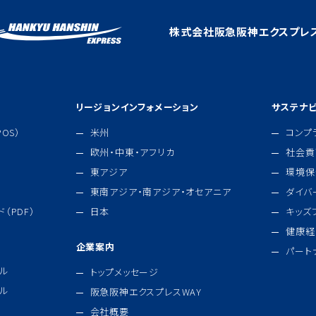
株式会社阪急阪神エクスプレ
リージョンインフォメーション
サステナビ
OS）
米州
コンプ
欧州・中東・アフリカ
社会貢
東アジア
環境保
東南アジア・南アジア・オセアニア
ダイバ
（PDF）
日本
キッズ
健康経
企業案内
パート
ル
トップメッセージ
ル
阪急阪神エクスプレスWAY
会社概要