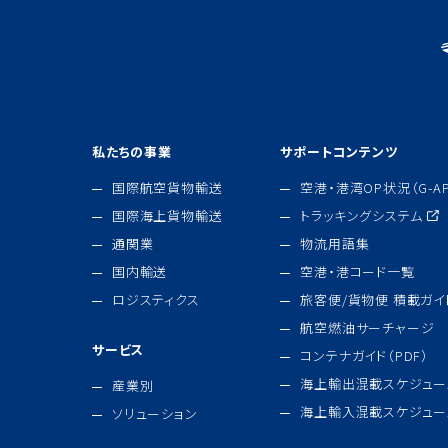
私たちの事業
サポートコンテンツ
国際航空貨物輸送
空港・港湾OP状況（G-AP
国際海上貨物輸送
トラッキングシステム
通関業
物流用語集
国内輸送
空港・港コード一覧
ロジスティクス
旅客便/貨物便 積載ガイド
航空燃油サーチャージ
サービス
コンテナガイド（PDF）
海上輸出混載スケジュー
産業別
海上輸入混載スケジュー
ソリューション