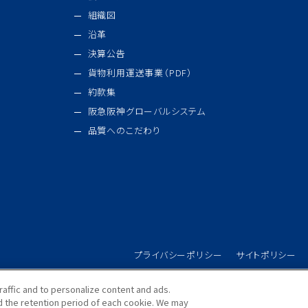
組織図
沿革
決算公告
貨物利用運送事業（PDF）
約款集
阪急阪神グローバルシステム
品質へのこだわり
プライバシーポリシー
サイトポリシー
raffic and to personalize content and ads.
 the retention period of each cookie. We may