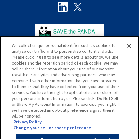
We collect unique personal identifier such as cookies to
analyze our traffic and to personalize content and ads.
Please click
here
to see more details about how we use
cookies and the retention period of each cookie. We may
sell or share information about your use of our website
to/with our analytics and advertising partners, who may
プライバシーポリシー
サイトポリシー
combine it with other information that you have provided
to them or that they have collected from your use of their
ソーシャルメディアポリシー
サイトマップ
services. You have the right to opt out of sale or share of
your personal information by us. Please click [Do Not Sell
Global
or Share My Personal Information] to exercise your right. If
we have detected an opt-out preference signal, then it
will be honored.
Privacy Policy
Change your sell or share preference