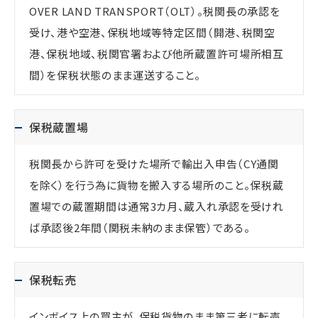
OVER LAND TRANSPORT（OLT）。税関長の承認を
受け、港や空港、保税地域等特定区間（開港、税関空
港、保税地域、税関官署および他所蔵置許可場所相互
間）を保税状態のまま運送すること。
保税蔵置場
税関長から許可を受けた場所で輸出入申告（CY通関
を除く）を行う為に貨物を搬入する場所のこと。保税蔵
置場での蔵置期間は通常3カ月、蔵入れ承認を受けれ
ば承認後2年間（関税未納のまま保管）である。
保税転売
インボイス上の買主が、保税貨物のまま第三者に転売