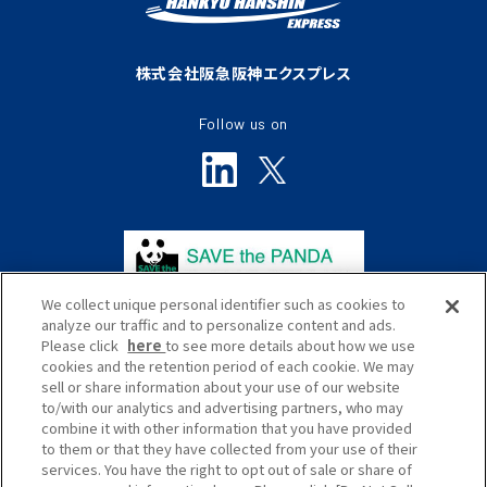
株式会社阪急阪神エクスプレス
Follow us on
We collect unique personal identifier such as cookies to
analyze our traffic and to personalize content and ads.
Please click
here
to see more details about how we use
cookies and the retention period of each cookie. We may
sell or share information about your use of our website
to/with our analytics and advertising partners, who may
プライバシーポリシー
サイトポリシー
combine it with other information that you have provided
to them or that they have collected from your use of their
ソーシャルメディアポリシー
サイトマップ
services. You have the right to opt out of sale or share of