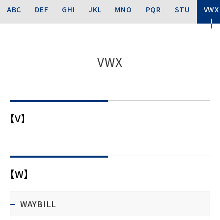
ABC
DEF
GHI
JKL
MNO
PQR
STU
VWX
VWX
【V】
【W】
WAYBILL